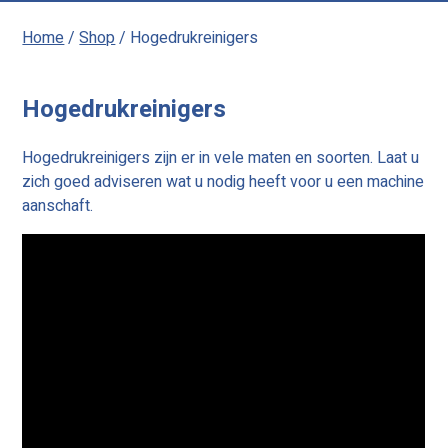
Home
/
Shop
/ Hogedrukreinigers
Hogedrukreinigers
Hogedrukreinigers zijn er in vele maten en soorten. Laat u
zich goed adviseren wat u nodig heeft voor u een machine
aanschaft.