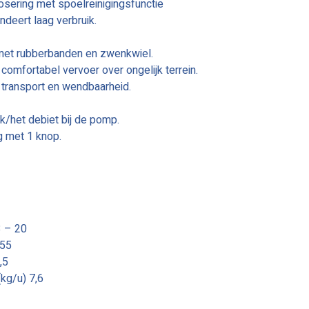
sering met spoelreinigingsfunctie
deert laag verbruik.
 met rubberbanden en zwenkwiel.
omfortabel vervoer over ongelijk terrein.
transport en wendbaarheid.
k/het debiet bij de pomp.
g met 1 knop.
3 – 20
155
,5
(kg/u) 7,6