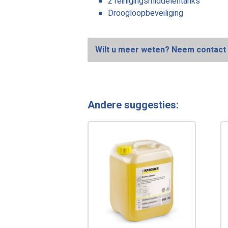
2 reinigingsmiddelentanks
Droogloopbeveiliging
Wilt u meer weten? Neem contact 
Andere suggesties: