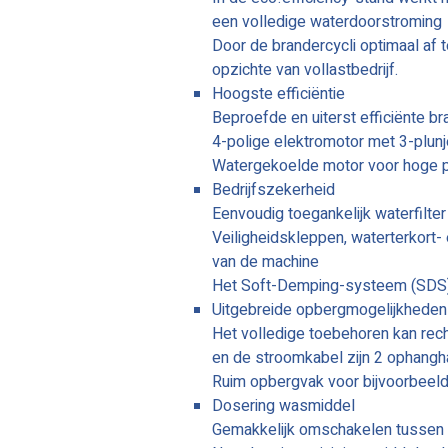
een volledige waterdoorstroming
Door de brandercycli optimaal af
opzichte van vollastbedrijf.
Hoogste efficiëntie
Beproefde en uiterst efficiënte b
4-polige elektromotor met 3-plun
Watergekoelde motor voor hoge pr
Bedrijfszekerheid
Eenvoudig toegankelijk waterfilte
Veiligheidskleppen, waterterkort- 
van de machine
Het Soft-Demping-systeem (SDS) 
Uitgebreide opbergmogelijkheden 
Het volledige toebehoren kan rec
en de stroomkabel zijn 2 ophangh
Ruim opbergvak voor bijvoorbeeld
Dosering wasmiddel
Gemakkelijk omschakelen tussen r