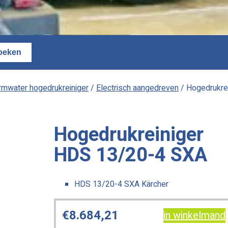
mwater hogedrukreiniger
/
Electrisch aangedreven
/ Hogedrukre
Hogedrukreiniger
HDS 13/20-4 SXA
HDS 13/20-4 SXA Kärcher
€
8.684,21
in winkelmand