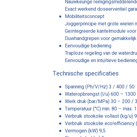
Nauwkeurige reinigingsmiddelendo
Exact werkend doseerventiel garan
Mobiliteitsconcept
Joggerprincipe met grote wielen
Geïntegreerde kantelmodule voor c
Duwhandgrepen voor gemakkelijk 
Eenvoudige bediening
Traploze regeling van de waterdru
Eenvoudige en intuïtieve bedienin
Technische specificaties
Spanning (Ph/V/Hz) 3 / 400 / 50
Wateropbrengst (l/u) 600 – 1300
Werk druk (bar/MPa) 30 – 200 / 
Temperatuur (°C) min. 80 – max. 
Verbruik stookolie vollast (kg/u) 9
Verbruik stookolie eco!efficiency 
Vermogen (kW) 9,5