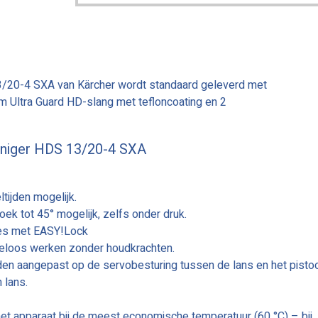
/20-4 SXA van Kärcher wordt standaard geleverd met
 m Ultra Guard HD-slang met tefloncoating en 2
niger HDS 13/20-4 SXA
tijden mogelijk.
ek tot 45° mogelijk, zelfs onder druk.
res met EASY!Lock
eloos werken zonder houdkrachten.
n aangepast op de servobesturing tussen de lans en het pistoo
 lans.
het apparaat bij de meest economische temperatuur (60 °C) – bij