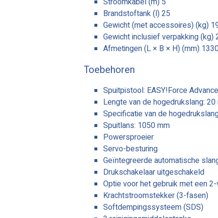
Stroomkabel (m) 5
Brandstoftank (l) 25
Gewicht (met accessoires) (kg) 1
Gewicht inclusief verpakking (kg) 
Afmetingen (L × B × H) (mm) 133
Toebehoren
Spuitpistool: EASY!Force Advanc
Lengte van de hogedrukslang: 20
Specificatie van de hogedrukslang
Spuitlans: 1050 mm
Powersproeier
Servo-besturing
Geïntegreerde automatische slan
Drukschakelaar uitgeschakeld
Optie voor het gebruik met een 2-
Krachtstroomstekker (3-fasen)
Softdempingssysteem (SDS)