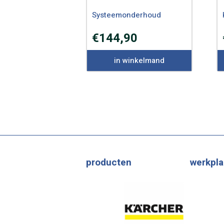
Systeemonderhoud
€
144,90
in winkelmand
producten
werkpla