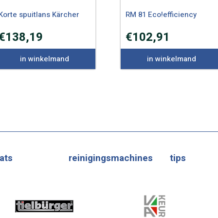
Korte spuitlans Kärcher
RM 81 Eco!efficiency
€
138,19
€
102,91
in winkelmand
in winkelmand
ats
reinigingsmachines
tips