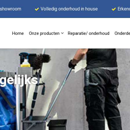
 showroom
Volledig onderhoud in house
Erken
Home
Onze producten
Reparatie/ onderhoud
Onderde
agelijks