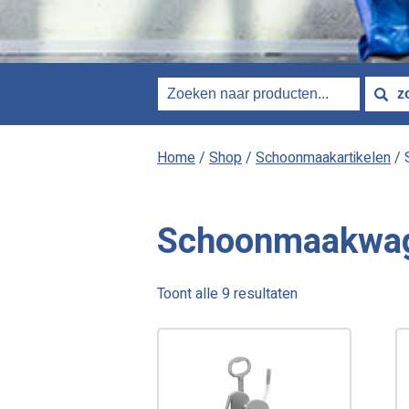
Home
/
Shop
/
Schoonmaakartikelen
/ 
Schoonmaakwa
Gesorteerd
Toont alle 9 resultaten
op
nieuwste