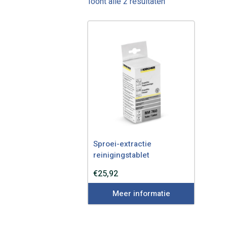
Gesorteerd
Toont alle 2 resultaten
op
nieuwste
Sproei-extractie
reinigingstablet
€
25,92
Meer informatie