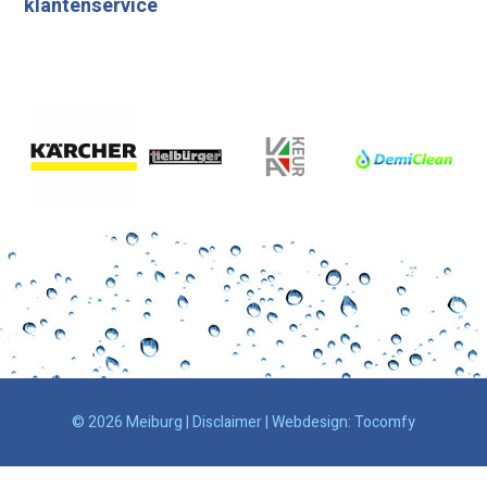
klantenservice
© 2026 Meiburg |
Disclaimer
| Webdesign:
Tocomfy