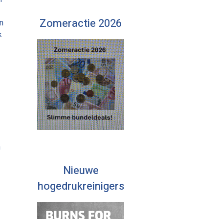
Zomeractie 2026
n
k
n
Nieuwe
hogedrukreinigers