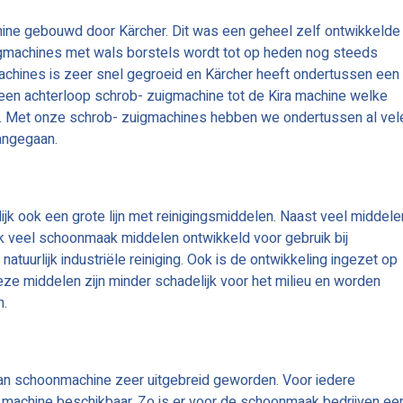
ine gebouwd door Kärcher. Dit was een geheel zelf ontwikkelde
gmachines met wals borstels wordt tot op heden nog steeds
chines is zeer snel gegroeid en Kärcher heeft ondertussen een
een achterloop schrob- zuigmachine tot de Kira machine welke
 Met onze schrob- zuigmachines hebben we ondertussen al vel
aangegaan.
ijk ook een grote lijn met reinigingsmiddelen. Naast veel middele
k veel schoonmaak middelen ontwikkeld voor gebruik bij
natuurlijk industriële reiniging. Ook is de ontwikkeling ingezet op
eze middelen zijn minder schadelijk voor het milieu en worden
n.
van schoonmachine zeer uitgebreid geworden. Voor iedere
machine beschikbaar. Zo is er voor de schoonmaak bedrijven ee