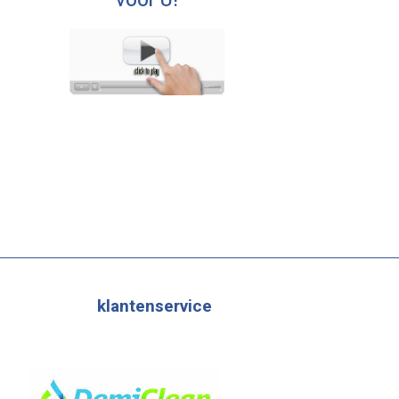
voor U!
klantenservice