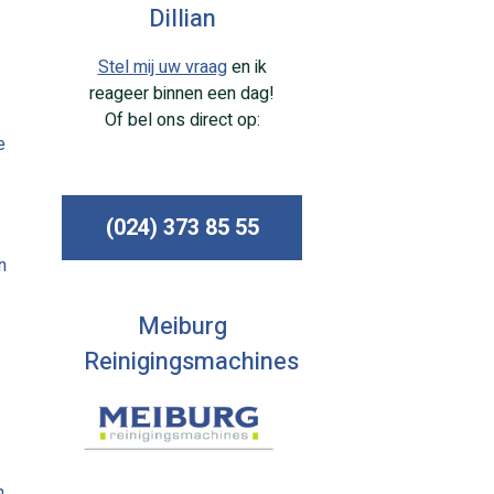
Dillian
Stel mij uw vraag
en ik
reageer binnen een dag!
Of bel ons direct op:
e
(024) 373 85 55
n
Meiburg
Reinigingsmachines
n