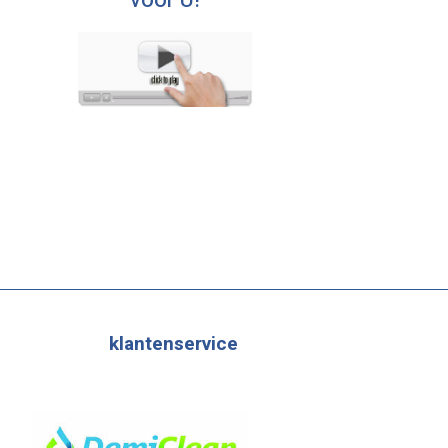
voor U!
klantenservice