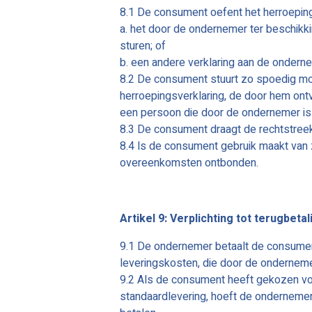
8.1 De consument oefent het herroeping
a. het door de ondernemer ter beschikk
sturen; of
b. een andere verklaring aan de onderneme
8.2 De consument stuurt zo spoedig moge
herroepingsverklaring, de door hem on
een persoon die door de ondernemer is
8.3 De consument draagt de rechtstree
8.4 ls de consument gebruik maakt van 
overeenkomsten ontbonden.
Artikel 9: Verplichting tot terugbet
9.1 De ondernemer betaalt de consument
leveringskosten, die door de ondernem
9.2 Als de consument heeft gekozen v
standaardlevering, hoeft de onderneme