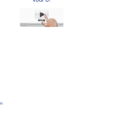
voor U!
en