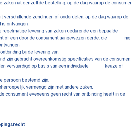
ere zaken uit eenzelfde bestelling: op de dag waarop de consume
t uit verschillende zendingen of onderdelen: op de dag waarop de
l is ontvangen.
 de regelmatige levering van zaken gedurende een bepaalde
ment of een door de consument aangewezen derde, die nie
ontvangen.
ntbinding bij de levering van:
and zijn gebracht overeenkomstig specificaties van de consument
 worden vervaardigd op basis van een individuele keuze of
eke persoon bestemd zijn.
onherroepelijk vermengd zijn met andere zaken.
dat de consument eveneens geen recht van ontbinding heeft in de
oepingsrecht