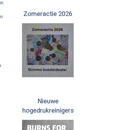
en
Zomeractie 2026
en
e
Nieuwe
hogedrukreinigers