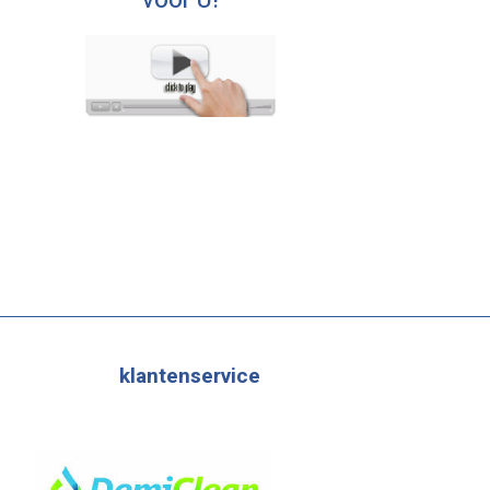
voor U!
klantenservice