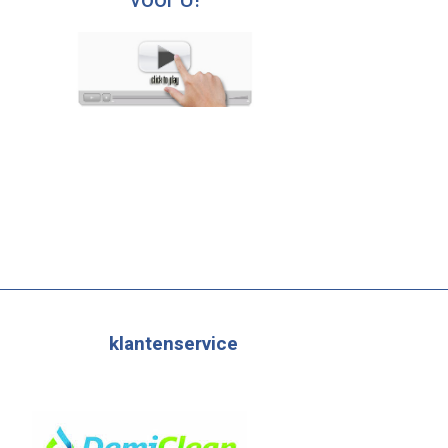
voor U!
klantenservice