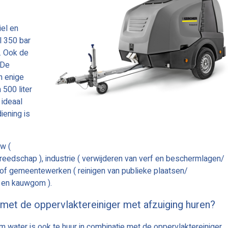
el en
l 350 bar
r. Ook de
 De
n enige
 500 liter
 ideaal
iening is
uw (
ereedschap ), industrie ( verwijderen van verf en beschermlagen/
 ) of gemeentewerken ( reinigen van publieke plaatsen/
i en kauwgom ).
met de oppervlaktereiniger met afzuiging huren?
m water is ook te huur in combinatie met de oppervlaktereiniger