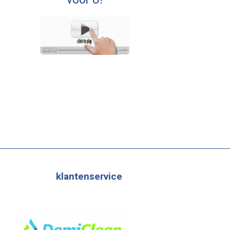
voor U!
klantenservice