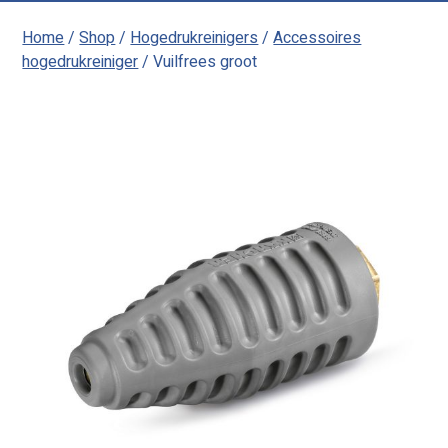
Home
/
Shop
/
Hogedrukreinigers
/
Accessoires
hogedrukreiniger
/ Vuilfrees groot