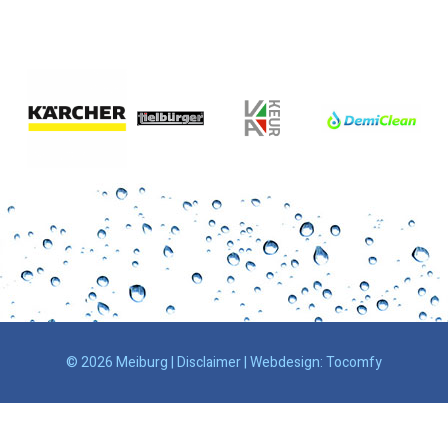
© 2026 Meiburg |
Disclaimer
| Webdesign:
Tocomfy