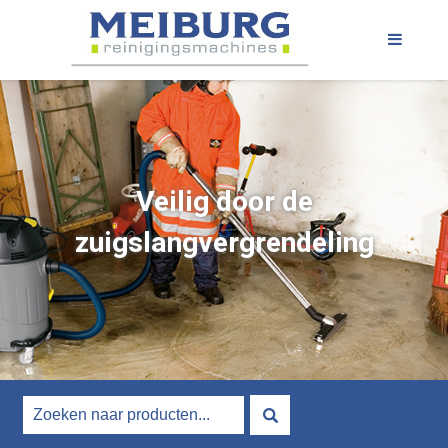
Veilig door de
zuigslangvergrendeling