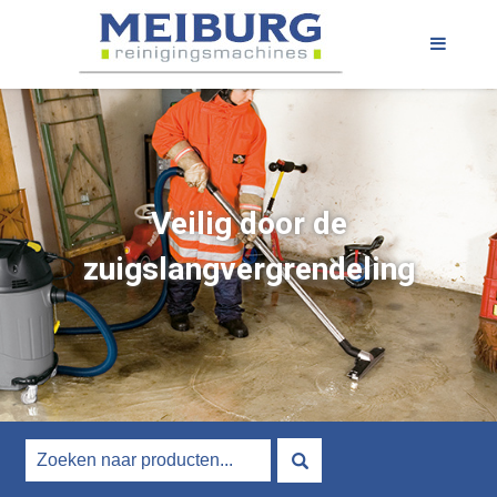
Veilig door de
zuigslangvergrendeling