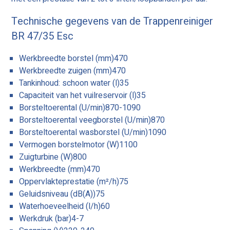
Technische gegevens van de Trappenreiniger
BR 47/35 Esc
Werkbreedte borstel (mm)470
Werkbreedte zuigen (mm)470
Tankinhoud: schoon water (l)35
Capaciteit van het vuilreservoir (l)35
Borsteltoerental (U/min)870-1090
Borsteltoerental veegborstel (U/min)870
Borsteltoerental wasborstel (U/min)1090
Vermogen borstelmotor (W)1100
Zuigturbine (W)800
Werkbreedte (mm)470
Oppervlakteprestatie (m²/h)75
Geluidsniveau (dB(A))75
Waterhoeveelheid (l/h)60
Werkdruk (bar)4-7