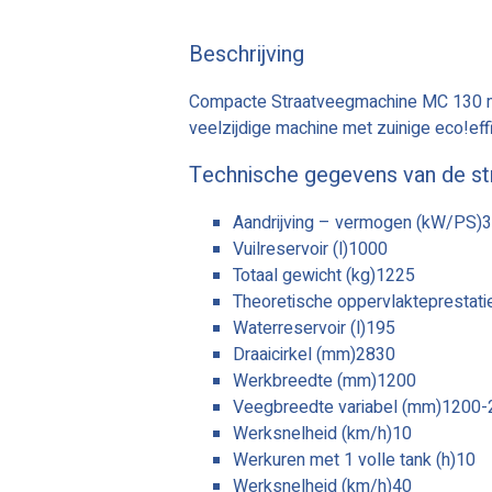
Beschrijving
Compacte Straatveegmachine MC 130 me
veelzijdige machine met zuinige eco!effi
Technische gegevens van de s
Aandrijving – vermogen (kW/PS)
Vuilreservoir (l)1000
Totaal gewicht (kg)1225
Theoretische oppervlakteprestat
Waterreservoir (l)195
Draaicirkel (mm)2830
Werkbreedte (mm)1200
Veegbreedte variabel (mm)1200
Werksnelheid (km/h)10
Werkuren met 1 volle tank (h)10
Werksnelheid (km/h)40