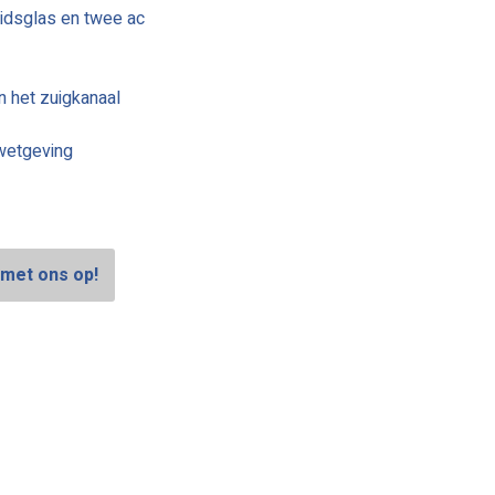
idsglas en twee ac
n het zuigkanaal
wetgeving
met ons op!