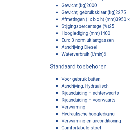
Gewicht (kg)2000
Gewicht, gebruiksklaar (kg)2275
Afmetingen (l x b x h) (mm)3950 
Stijgingspercentage (%)25
Hooglediging (mm)1400
Euro 3 norm uitlaatgassen
Aandrijving Diesel
Waterverbruik (l/min)6
Standaard toebehoren
Voor gebruik buiten
Aandrijving, Hydraulisch
Rijaanduiding – achterwaarts
Rijaanduiding – voorwaarts
Verwarming
Hydraulische hooglediging
Verwarming en airconditioning
Comfortabele stoel