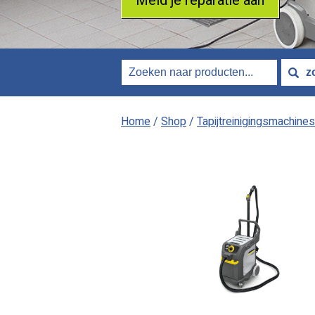
Meld je reparatie aan
Home
/
Shop
/
Tapijtreinigingsmachines