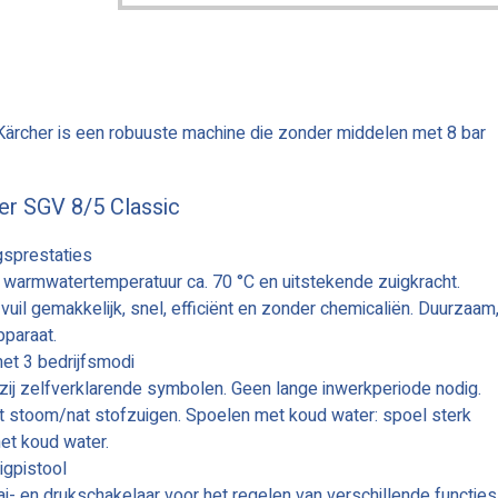
Kärcher is een robuuste machine die zonder middelen met 8 bar
er SGV 8/5 Classic
gsprestaties
 warmwatertemperatuur ca. 70 °C en uitstekende zuigkracht.
uil gemakkelijk, snel, efficiënt en zonder chemicaliën. Duurzaam
pparaat.
et 3 bedrijfsmodi
kzij zelfverklarende symbolen. Geen lange inwerkperiode nodig.
et stoom/nat stofzuigen. Spoelen met koud water: spoel sterk
et koud water.
gpistool
ai- en drukschakelaar voor het regelen van verschillende functies