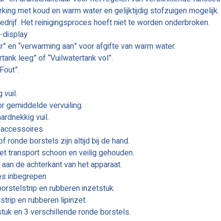
ing met koud en warm water en gelijktijdig stofzuigen mogelijk.
edrijf. Het reinigingsproces hoeft niet te worden onderbroken.
-display
r” en “verwarming aan” voor afgifte van warm water.
ank leeg” of “Vuilwatertank vol”.
Fout”.
 vuil.
r gemiddelde vervuiling.
ardnekkig vuil.
 accessoires
onde borstels zijn altijd bij de hand.
et transport schoon en veilig gehouden.
 aan de achterkant van het apparaat.
es inbegrepen
stelstrip en rubberen inzetstuk.
rip en rubberen lipinzet.
uk en 3 verschillende ronde borstels.