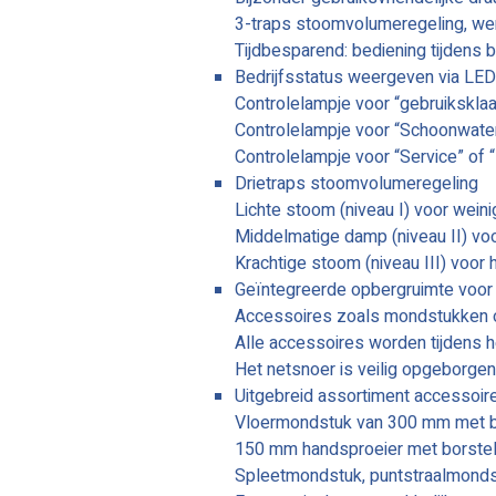
3-traps stoomvolumeregeling, werk
Tijdbesparend: bediening tijdens b
Bedrijfsstatus weergeven via LED
Controlelampje voor “gebruiksklaa
Controlelampje voor “Schoonwatert
Controlelampje voor “Service” of “
Drietraps stoomvolumeregeling
Lichte stoom (niveau I) voor weinig
Middelmatige damp (niveau II) voo
Krachtige stoom (niveau III) voor h
Geïntegreerde opbergruimte voor
Accessoires zoals mondstukken of r
Alle accessoires worden tijdens h
Het netsnoer is veilig opgeborgen
Uitgebreid assortiment accessoir
Vloermondstuk van 300 mm met bor
150 mm handsproeier met borstelst
Spleetmondstuk, puntstraalmondst