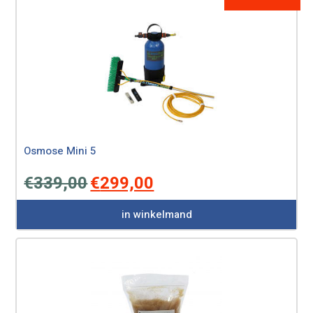
Osmose Mini 5
Oorspronkelijke
Huidige
€
339,00
€
299,00
prijs
prijs
was:
is:
in winkelmand
€339,00.
€299,00.