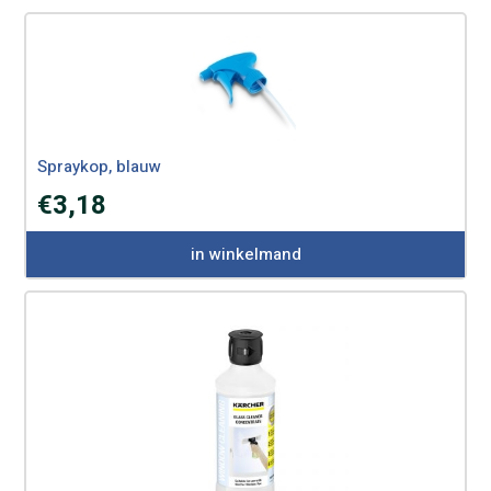
Spraykop, blauw
€
3,18
in winkelmand