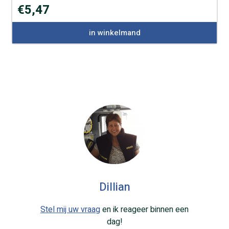
€
5,47
in winkelmand
Dillian
Stel mij uw vraag
en ik reageer binnen een
dag!