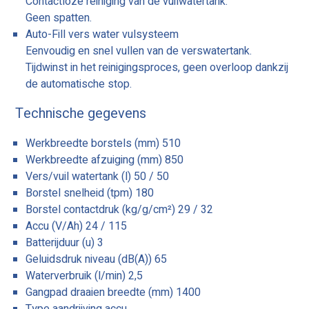
Contactloze reiniging van de vuilwatertank.
Geen spatten.
Auto-Fill vers water vulsysteem
Eenvoudig en snel vullen van de verswatertank.
Tijdwinst in het reinigingsproces, geen overloop dankzij
de automatische stop.
Technische gegevens
Werkbreedte borstels (mm) 510
Werkbreedte afzuiging (mm) 850
Vers/vuil watertank (l) 50 / 50
Borstel snelheid (tpm) 180
Borstel contactdruk (kg/g/cm²) 29 / 32
Accu (V/Ah) 24 / 115
Batterijduur (u) 3
Geluidsdruk niveau (dB(A)) 65
Waterverbruik (l/min) 2,5
Gangpad draaien breedte (mm) 1400
Type aandrijving accu