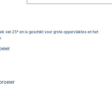
k van 25º en is geschikt voor grote oppervlaktes en het
.
oeier
proeier