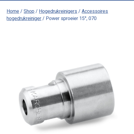
Home
/
Shop
/
Hogedrukreinigers
/
Accessoires
hogedrukreiniger
/ Power sproeier 15°, 070