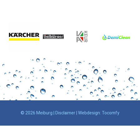
© 2026 Meiburg |
Disclaimer
| Webdesign:
Tocomfy