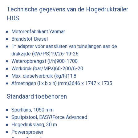
Technische gegevens van de Hogedruktrailer
HDS
Motorenfabrikant Yanmar
Brandstof Diesel
1″ adapter voor aansluiten van tuinslangen aan de
drukzijde (kW/PS)19/26-19-26
Wateropbrengst (l/h)900-1700
Werkdruk (bar/MPa)60-200/6-20
Max. dieselverbruik (kg/h)11,8
Afmetingen (l x b x h) (mm)3646 x 1747 x 1735
Standaard toebehoren
Spuitlans, 1050 mm
Spuitpistool, EASY!Force Advanced
Hogedrukslang, 30 m
Powersproeier