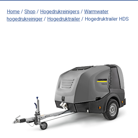
Home
/
Shop
/
Hogedrukreinigers
/
Warmwater
hogedrukreiniger
/
Hogedruktrailer
/ Hogedruktrailer HDS