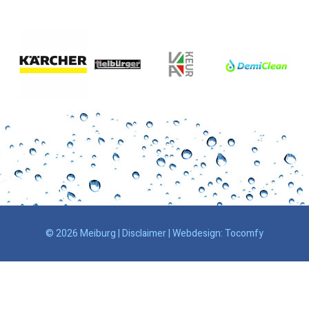
© 2026 Meiburg |
Disclaimer
| Webdesign:
Tocomfy