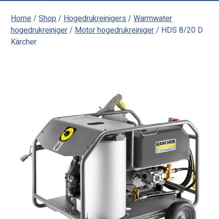
Home
/
Shop
/
Hogedrukreinigers
/
Warmwater
hogedrukreiniger
/
Motor hogedrukreiniger
/ HDS 8/20 D
Kärcher