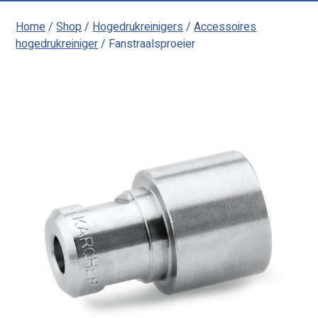
Home
/
Shop
/
Hogedrukreinigers
/
Accessoires
hogedrukreiniger
/ Fanstraalsproeier