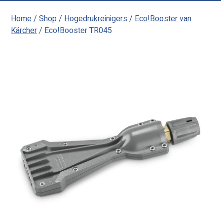
Home
/
Shop
/
Hogedrukreinigers
/
Eco!Booster van
Kärcher
/ Eco!Booster TR045