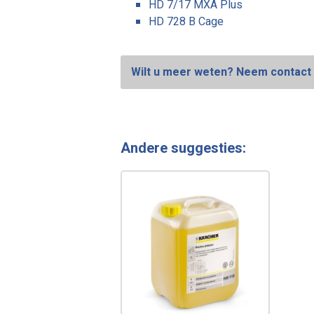
HD 7/17 MXA Plus
HD 728 B Cage
Wilt u meer weten? Neem contact 
Andere suggesties: