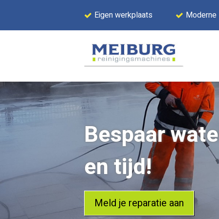
Eigen werkplaats
Moderne
Bespaar water
en tijd!
Meld je reparatie aan