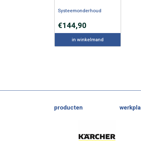
Systeemonderhoud
€
144,90
in winkelmand
producten
werkpla