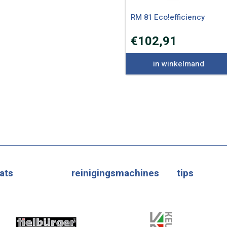
RM 81 Eco!efficiency
€
102,91
in winkelmand
ats
reinigingsmachines
tips