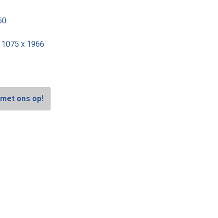
50
x 1075 x 1966
met ons op!