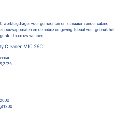
6C werktuigdrager voor gemeenten en zitmaaier zonder cabine
aanbouwapparaten en de nabije omgeving. Ideaal voor gebruik he
ngesteld naar uw wensen.
ty Cleaner MIC 26C
Yanmar
19,2/26
)2000
kg)1200