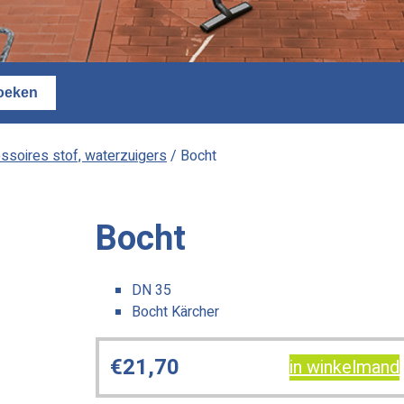
ssoires stof, waterzuigers
/ Bocht
Bocht
DN 35
Bocht Kärcher
€
21,70
in winkelmand