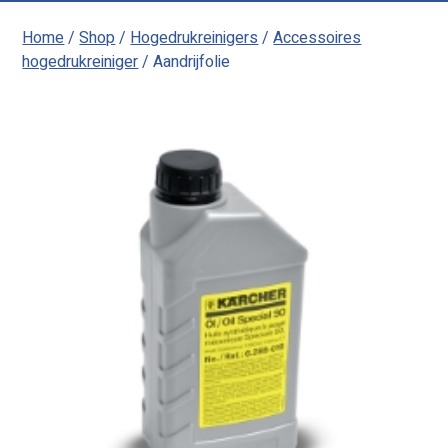
Home
/
Shop
/
Hogedrukreinigers
/
Accessoires
hogedrukreiniger
/ Aandrijfolie