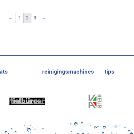
←
1
2
3
→
ats
reinigingsmachines
tips