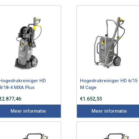
op
nieuwste
Hogedrukreiniger HD
Hogedrukreiniger HD 6/15
8/18-4 MXA Plus
M Cage
€
2.877,46
€
1.652,53
Meer informatie
Meer informatie