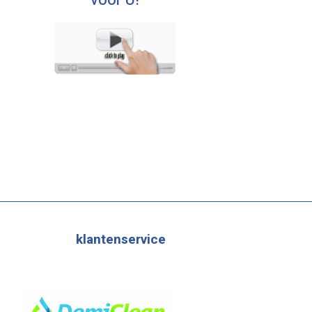
voor U!
klantenservice