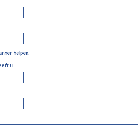
unnen helpen:
eeft u