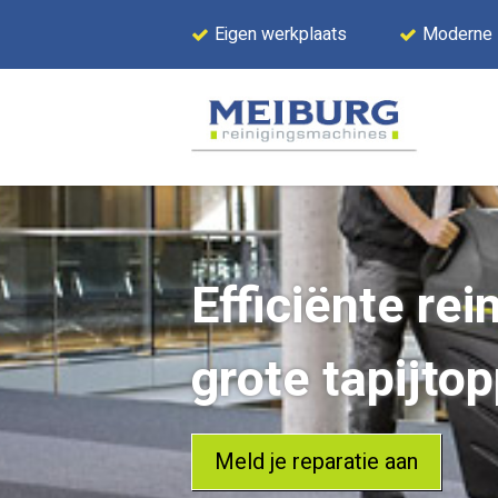
Eigen werkplaats
Moderne
Efficiënte rei
grote tapijto
Meld je reparatie aan