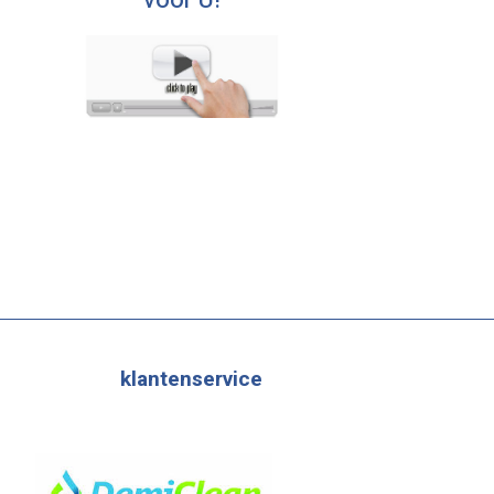
voor U!
klantenservice