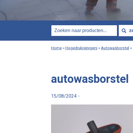
Home
»
Hogedrukreinigers
»
Autowasborstel
»
autowasborstel
15/08/2024 -