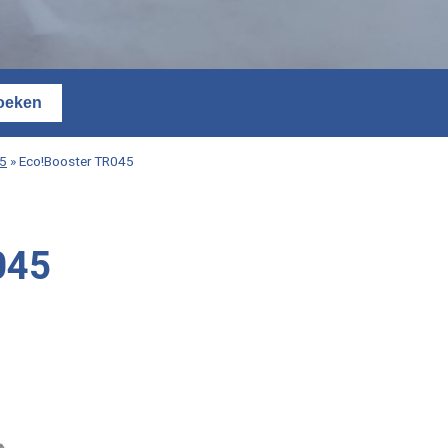
45
»
Eco!Booster TR045
045