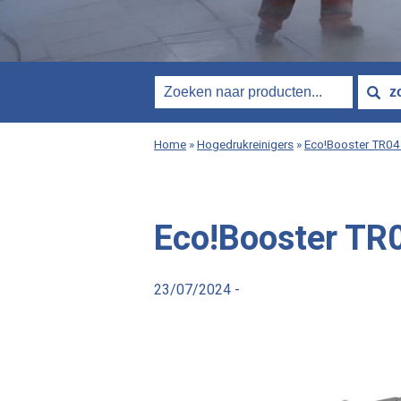
Home
»
Hogedrukreinigers
»
Eco!Booster TR0
Eco!Booster TR
23/07/2024 -