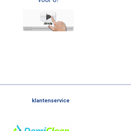
voor U!
klantenservice