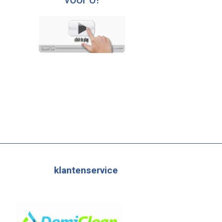
voor U!
klantenservice