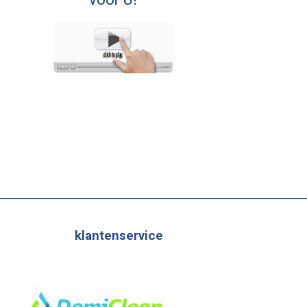
voor U!
klantenservice