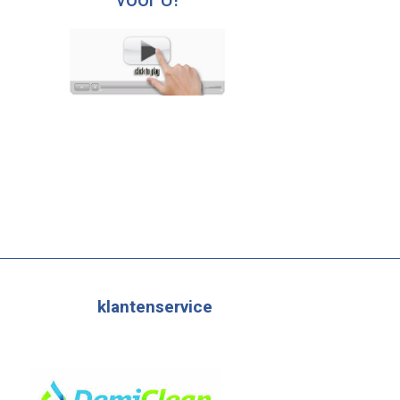
voor U!
klantenservice