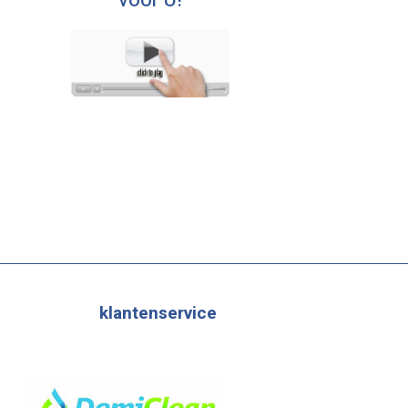
voor U!
klantenservice