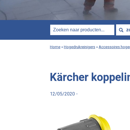
Home
»
Hogedrukreinigers
»
Accessoires hoged
Kärcher koppeli
12/05/2020 -