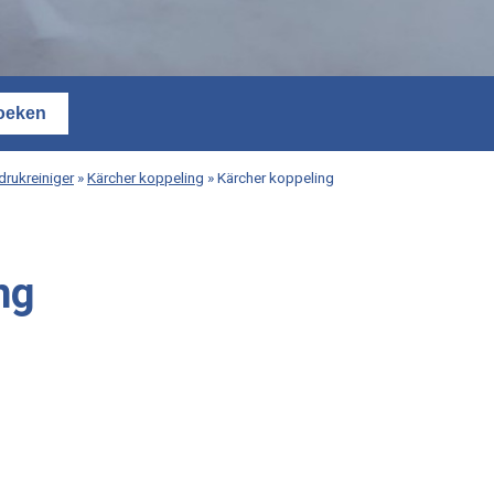
rukreiniger
»
Kärcher koppeling
»
Kärcher koppeling
ng