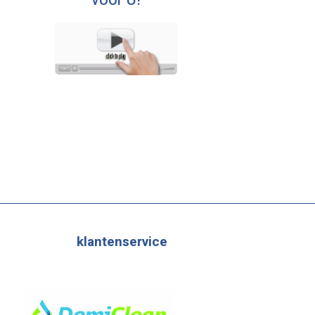
voor U!
klantenservice