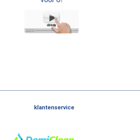
voor U!
klantenservice