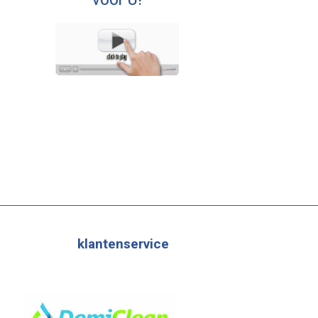
voor U!
klantenservice