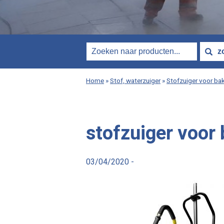
Home
»
Stof, waterzuiger
»
Stofzuiger voor bak
stofzuiger voor 
03/04/2020 -