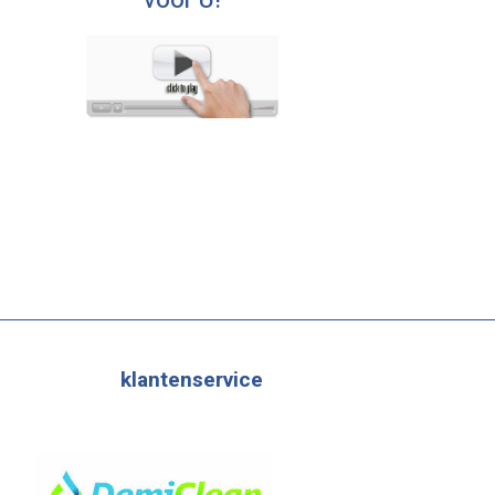
voor U!
klantenservice