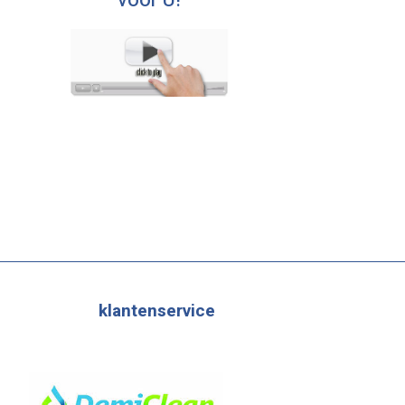
voor U!
klantenservice