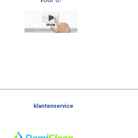
voor U!
klantenservice