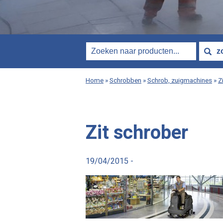
Home
»
Schrobben
»
Schrob, zuigmachines
»
Z
Zit schrober
19/04/2015 -