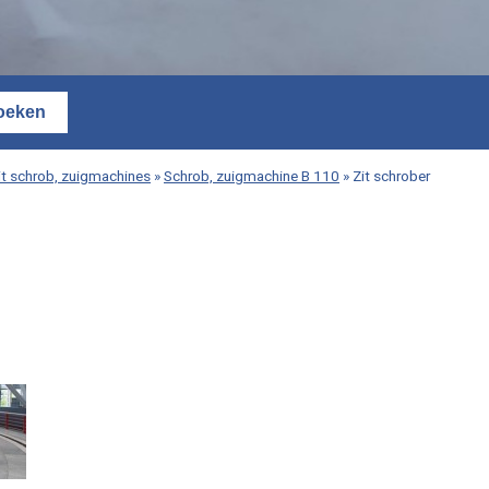
it schrob, zuigmachines
»
Schrob, zuigmachine B 110
»
Zit schrober