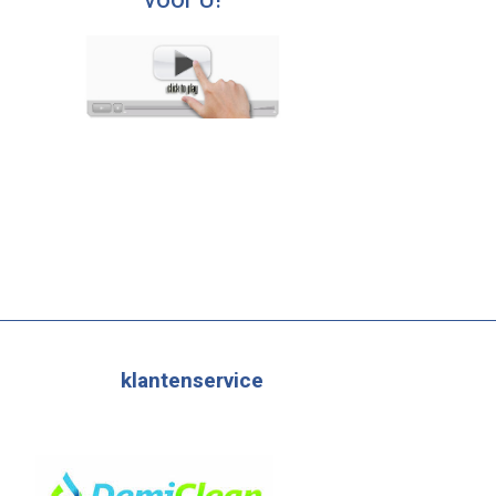
voor U!
klantenservice