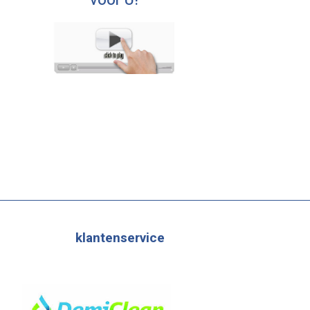
voor U!
klantenservice