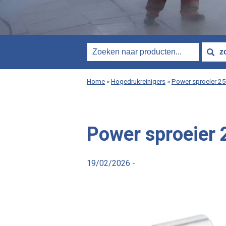
Home
»
Hogedrukreinigers
»
Power sproeier 25
Power sproeier 
19/02/2026 -