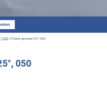
°, 050
»
Power sproeier 25°, 050
25°, 050