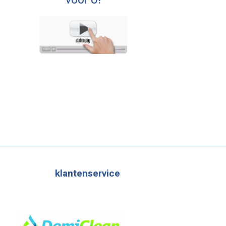
voor U!
klantenservice